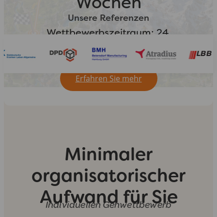
Wochen
Unsere Referenzen
Wettbewerbszeitraum: 24.
September - 28. Oktober 2026
Erfahren Sie mehr
Minimaler
organisatorischer
Aufwand für Sie
Individuellen Gehwettbewerb