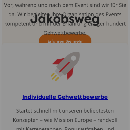
Vor, während und nach dem Event sind wir für Sie
da. Wir begleiten Ihre Organisation des Events
Jakobsweg
kompetent und mit der Erfahrung einiger hundert
Gehwettbewerbe.
Erfahren Sie mehr
Individuelle Gehwettbewerbe
Startet schnell mit unseren beliebtesten
Konzepten – wie Mission Europe – randvoll
mit Kartenetappen, Bonusaufgaben und