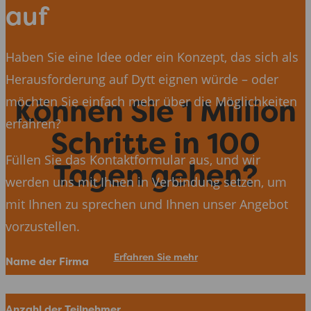
auf
Haben Sie eine Idee oder ein Konzept, das sich als
Herausforderung auf Dytt eignen würde – oder
Können Sie 1 Million
möchten Sie einfach mehr über die Möglichkeiten
erfahren?
Schritte in 100
Füllen Sie das Kontaktformular aus, und wir
Tagen gehen?
werden uns mit Ihnen in Verbindung setzen, um
mit Ihnen zu sprechen und Ihnen unser Angebot
vorzustellen.
Erfahren Sie mehr
Name der Firma
Anzahl der Teilnehmer