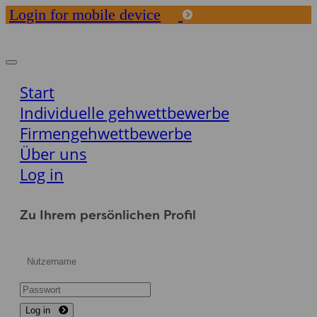
Login for mobile device
Toggle
navigation
Start
Individuelle gehwettbewerbe
Firmengehwettbewerbe
Über uns
Log in
Zu Ihrem persönlichen Profil
Log in