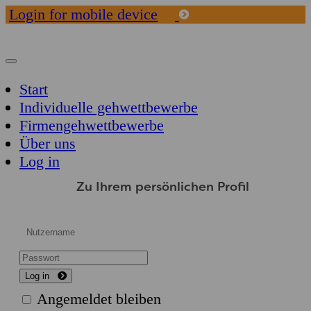
Login for mobile device
Toggle
navigation
Start
Individuelle gehwettbewerbe
Firmengehwettbewerbe
Über uns
Log in
Zu Ihrem persönlichen Profil
Log in
Angemeldet bleiben