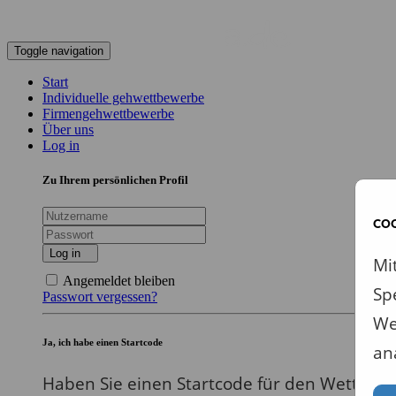
Toggle navigation
Start
Individuelle gehwettbewerbe
Firmengehwettbewerbe
Über uns
Log in
Zu Ihrem persönlichen Profil
COO
Log in
Mi
Angemeldet bleiben
Sp
Passwort vergessen?
We
Ja, ich habe einen Startcode
an
Haben Sie einen Startcode für den Wettbew