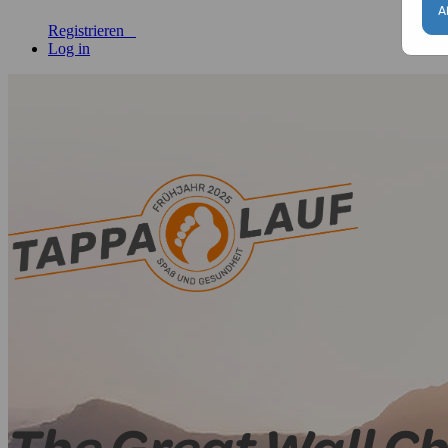
A
Registrieren
Log in
The Great Wall C